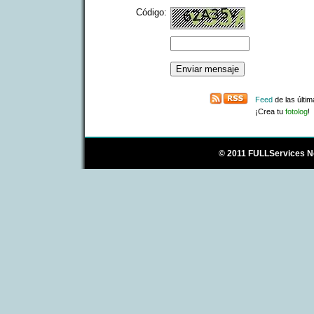
Código:
Feed
de las últi
¡Crea tu
fotolog
!
© 2011
FULLServices N