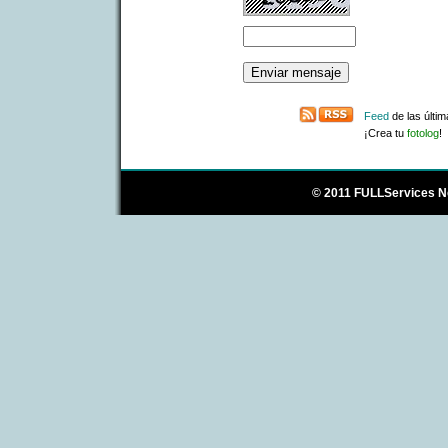
Feed
de las últi
¡Crea tu
fotolog
!
© 2011
FULLServices N